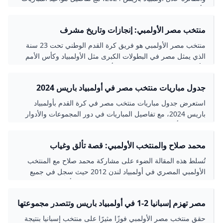
وأبرز اللحظات والتحديات التي واجهها الفريق.
منتخب مصر الأولمبي: إنجازات وتاريخ مشرف
منتخب مصر الأولمبي هو فريق كرة القدم الوطني تحت 23 سنة
الذي يمثل مصر في البطولات الكبرى مثل الأولمبياد وكأس الأمم
الأفريقية. وصل إلى نصف نهائي أولمبياد باريس 2024 وحقق
إنجازات كبيرة تعكس تطور كرة القدم المصرية. يضم الفريق نجومًا
جدول مباريات منتخب مصر في أولمبياد باريس 2024
شبابًا وذوي خبرة بقيادة المدرب روجيرو ميكالي، ويعد رمزًا للأمل
والمستقبل في الرياضة المصرية.
استعرض جدول مباريات منتخب مصر في كرة القدم بأولمبياد
باريس 2024، مع تفاصيل المباريات في دور المجموعات والأدوار
النهائية، وأبرز اللحظات والنجوم المشاركين في البطولة.
محمد صلاح والمنتخب الأولمبي: قصة تألق وغياب
تُسلط هذه المقالة الضوء على مشاركة محمد صلاح مع المنتخب
الأولمبي المصري في أولمبياد لندن 2012 حيث سجل في جميع
مباريات دور المجموعات وساعد المنتخب في التأهل إلى ربع
النهائي. كما تناقش أسباب غيابه عن أولمبياد باريس 2024 المرتبطة
مصر تهزم إسبانيا 2-1 في أولمبياد باريس وتتصدر مجموعتها
بالتزامات النادي ورفض ليفربول لإطلاق سراحه، مما شكل تحديًا
للمنتخب المصري.
حقق منتخب مصر الأولمبي فوزًا مثيرًا على منتخب إسبانيا بنتيجة