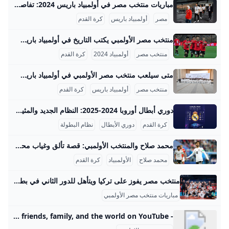
مباريات منتخب مصر في أولمبياد باريس 2024: تفاصيل وإنجازات تاريخية إليك نسخة موسعة ومفصلة للتدوينة حول مباريات منتخب مصر في أولمبياد باريس 2024 باللغة العربية: مباريات منتخب مصر في أولمبياد باريس 2024: تفاصيل وأرقام حقق منتخب مصر الأولمبي (تحت 23 عاماً) موسمًا تاريخيًا في دورة الألعاب الأولمبية باريس 2024 التي أقيمت في فرنسا، حيث تألق الفريق وجسد عودة قوية لكرة القدم المصرية. إليكم تفصيلات كل مباراة مع بيانات وأمثلة توضح مسيرة الفراعنة: دور المجموعات: البداية بحذر ثم الانطلاقة القوية بدأ المنتخب المصري مشواره في المجموعة الثالثة التي ضمت منتخب إسبانيا، وأوزبكستان، وجمهورية الدومينيكان.
مصر
أولمبياد باريس
كرة القدم
منتخب مصر الأولمبي يكتب التاريخ في أولمبياد باريس 2024 منتخب مصر الأولمبي لكرة القدم يعد من أعرق المنتخبات في تاريخ كرة القدم الأولمبية خارج أوروبا، حيث بدأ مشواره في أولمبياد 1920 بأنتويرب، بلجيكا، وكان ذلك أول ظهور رسمي للفراعنة خسر فيه الفريق أمام إيطاليا 2-1. بعد ذلك، حقق المنتخب المصري تقدمًا ملحوظًا في نسخة باريس 1924 حيث وصل إلى ربع النهائي لأول مرة، بعد فوزه على المجر 3-0، مما شكّل بداية قوية في بطولات الأولمبياد. في أولمبياد أمستردام 1928 كان المنتخب المصري واحدًا من أبرز الفرق حيث حقق المركز الرابع بعد فوزه على تركيا 7-1 والبرتغال 2-1، لكنه خسر في نصف النهائي أمام الأرجنتين 6-0، ومن ثم مُني بهزيمة ثقيلة أمام إيطاليا 11-3 في مباراة تحديد المركز الثالث.
منتخب مصر
أولمبياد 2024
كرة القدم
متى سيلعب منتخب مصر الأولمبي في أولمبياد باريس 2024؟ منتخب مصر الأولمبي شارك بجدية كبيرة في دورة الألعاب الأولمبية باريس 2024 لكرة القدم، التي أقيمت في الفترة بين 24 يوليو و9 أغسطس 2024. هذه كانت المشاركة الرابعة عشرة لمصر في تاريخ الأولمبياد، حيث كانت أبرز إنجازاتها الوصول إلى المركز الرابع في مناسبتين عامي 1928 و1964. يسعى المنتخب في هذه النسخة إلى تحقيق ميدالية لأول مرة في تاريخه، وهو حلم يمثل نقلة نوعية للفريق وللكرة المصرية بشكل عام، خاصة في ظل المنافسة القوية مع منتخبات ذات مستوى عالٍ في البطولة.
منتخب مصر
أولمبياد باريس
كرة القدم
دوري أبطال أوروبا 2024-2025: النظام الجديد والمثير في موسم 2024-2025، شهد دوري أبطال أوروبا تغييرات هيكلية جذرية في نظام البطولة، حيث تم استبدال مرحلة المجموعات التقليدية بنظام دوري جديد يشمل 36 فريقًا بدلًا من 32. هذا التوسع في عدد الفرق يهدف إلى زيادة التنافسية ومنح المزيد من الأندية فرصة اللعب ضد أفضل الأندية الأوروبية. في هذا النظام الجديد، تلعب كل فرق البطولة 8 مباريات في مرحلة الدوري، حيث تواجه 8 فرق مختلفة، وتكون نصف هذه المباريات على أرضها والنصف الآخر خارج ملعبها.
كرة القدم
دوري الأبطال
نظام البطولة
محمد صلاح والمنتخب الأولمبي: قصة تألق وغياب محمد صلاح شارك في دورة الألعاب الأولمبية لندن 2012 مع المنتخب الأوليمبي المصري، وكان أحد أبرز نجوم المنتخب في تلك البطولة. حيث وقع المنتخب المصري في المجموعة الثالثة إلى جانب منتخبات البرازيل، وروسيا البيضاء، ونيوزيلندا. بدأ صلاح مشواره في البطولة بتسجيل هدف حاسم ضد منتخب البرازيل في المباراة التي انتهت بنتيجة 3-2 لصالح البرازيل، وهو الهدف الثاني الذي سجله بعد محمد أبو تريكة الذي سجل الأول. كما أحرز صلاح هدفًا في المباراة الثانية التي انتهت بالتعادل 1-1 مع نيوزيلندا، ثم سجل في المباراة الثالثة ضد روسيا البيضاء التي فاز فيها المنتخب المصري 3-1، معززًا بذلك تألقه بتسجيله هدفًا في كل مباريات دور المجموعات.
محمد صلاح
الأولمبياد
كرة القدم
منتخب مصر يفوز على تركيا ويتأهل للدور الثاني في بطولة العالم لشباب الطائرة - kasnews - كاس نيوز الإثنين, 25 أغسطس 2025, 9:11 ص محمود أحمد - الاخبار العاب جماعية العاب فردية رئيسى اللجنة الأولمبية تفتح أبوابها لمكافحة المنشطات ضمن منحة التضامن الأوليمبي الإثنين, 25 أغسطس 2025, 3:15 م محمود أحمد - الاخبار العاب جماعية رئيسى ناشئات الكرة الطائرة يهزمن الجزائر في بطولة أفريقيا بتونس الإثنين, 25 أغسطس 2025, 3:15 م عبد الرحمن هاشم - الاخبار العاب جماعية رئيسى مصر تواجه البحرين في نهائي البطولة العربية للكرة الطائرة للناشئين.
مباريات منتخب مصر الأولمبي
- YouTube Enjoy the videos and music you love, upload original content, and share it all with friends, family, and the world on YouTube.