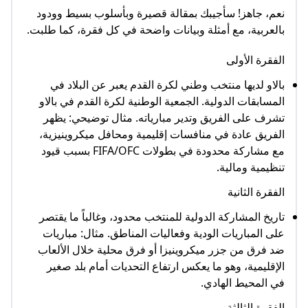
نعم، جاهز! سأجيبك بمقالة قصيرة وبأسلوب بسيط وودود
بالعربية، مع أمثلة وبيانات واضحة في كل فقرة، كما طلبت.
الفقرة الأولى
بالاو لديها منتخب وطني لكرة القدم يعبر عن البلاد في
المسابقات الدولية. الجمعية الوطنية لكرة القدم في بالاو
تشرف على الفريق وتدير مبارياته. مثال توضيحي: يظهر
الفريق عادة في منافسات إقليمية ومحافل ميكروينيزية،
مع مشاركة محدودة في بطولات FIFA/OFC بسبب قيود
تنظيمية ومالية.​
الفقرة الثانية
تاريخ المشاركة الدولية للمنتخب محدود، وغالباً ما يقتصر
على المباريات الودية وفعاليات المناطق. مثال: مباريات
ضد فرق من جزر ميكروينيزا أو فرق محلية خلال الألعاب
الإقليمية، وهو ما يعكس ارتفاع التحديات أمام بلد صغير
في المحيط الهادي.​
الفقرة الثالثة