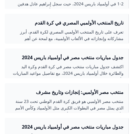
2-1 في أولمبياد باريس 2024، حيث سجل إبراهيم عادل هدفين
حاسمين ليقود الفريق لتصدر المجموعة والتأهل إلى ربع النهائي.
استعرض المقال لحظات المباراة وأبرز اللاعبين والأداء التكتيكي
تاريخ المنتخب الأولمبي المصري في كرة القدم
الذي أدى إلى هذا الإنجاز التاريخي.
تعرف على تاريخ المنتخب الأولمبي المصري لكرة القدم، أبرز
مشاركاته وإنجازاته في الألعاب الأولمبية، مع لمحة عن أهم
البطولات واللحظات التاريخية التي صنعها عبر السنوات.
جدول مباريات منتخب مصر في أولمبياد باريس 2024
اكتشف جدول مباريات منتخب مصر في كرة القدم وكرة اليد
والطائرة خلال أولمبياد باريس 2024، مع تفاصيل مواعيد المباريات
وأبرز اللحظات والتحديات التي واجهها الفريق.
منتخب مصر الأولمبي: إنجازات وتاريخ مشرف
منتخب مصر الأولمبي هو فريق كرة القدم الوطني تحت 23 سنة
الذي يمثل مصر في البطولات الكبرى مثل الأولمبياد وكأس الأمم
الأفريقية. وصل إلى نصف نهائي أولمبياد باريس 2024 وحقق
إنجازات كبيرة تعكس تطور كرة القدم المصرية. يضم الفريق نجومًا
جدول مباريات منتخب مصر في أولمبياد باريس 2024
شبابًا وذوي خبرة بقيادة المدرب روجيرو ميكالي، ويعد رمزًا للأمل