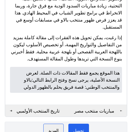
التحتية، زيادة مباريات السدود الودية مع فرق جارة، وربما
الانخراط في برامج تطوير الشباب في المحيط الهادي. هذا
قد يعزز فرص ظهور منتخب بالاو في مسابقات أوسع في
المستقبل.​
إذا رغبت، يمكن تحويل هذه الفقرات إلى مقالة كاملة بمزيد
من التفاصيل والتواريخ المهمة، أو تخصيص الأسلوب ليكون
باللهجة العربية الفصحى أو بلهجة عربية محلية. فقط أخبرني
بنوع النسخة التي تريدها وطول المقالة المستهدف.
هذا الموقع يجمع فقط المقالات ذات الصلة. لعرض
النسخة الأصلية، يرجى نسخ وفتح الرابط التالي:
بالاو
والمنتخب الوطني: قصة فريق يحلم بالظهور الدولي
مباريات منتخب مصر
تاريخ المنتخب الأولمبي
الأولمبي في أولمبياد
المصري في كرة القدم
يلا الأولمبي
PLAY NOW
باريس 2024
تحميل
المزيد