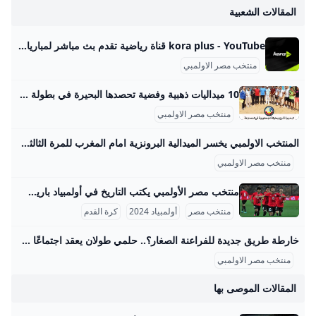
المقالات الشعبية
kora plus - YouTube قناة رياضية تقدم بث مباشر لمباريات الدوري وكأس مصر.. ومتابعة الأخبار الحصرية.. وبرامج متنوعة
منتخب مصر الاولمبي
10 ميداليات ذهبية وفضية تحصدها البحيرة في بطولة الجمهورية للمصارعة الشاطئية البحيرة تتوج ببطولة الجمهورية في المصارعة الشاطئية وتحصد ١٠ ميداليات ذهبية وفضية البحيرة تتوج ببطولة الجمهورية في المصارعة الشاطئية وتحصد ١٠ ميداليات ذهبية وفضية البحيرة تتوج ببطولة الجمهورية في المصارعة الشاطئية وتحصد ١٠ ميداليات ذهبية وفضية البحيرة تتوج ببطولة الجمهورية في المصارعة الشاطئية وتحصد ١٠ البحيرة - راندا عبد العزيز الأحد 24/أغسطس/2025 - 08:18 م 8/24/2025 8:18:07 PM تحت رعاية الدكتورة جاكلين عازر، محافظ البحيرة، حقق لاعبو المشروع القومي للموهبة والبطل الأولمبي إنجازًا رياضيًا جديدًا يضاف إلى سجل بطولات المحافظة، حيث نجحوا في انتزاع صدارة الترتيب العام ببطولة الجمهورية للمصارعة الشاطئية، التي أقيمت بمدينة رأس البر، محققين المركز الأول على مستوى فئتي 20 سنة والكبار، ليؤكدوا بذلك مكانة البحيرة كواحدة من أبرز مصانع الأبطال في مصر.
منتخب مصر الاولمبي
المنتخب الاولمبي يخسر الميدالية البرونزية امام المغرب للمرة الثالثة في تاريخه - محتوى بلس في 8 أغسطس 2024، حقق منتخب المغرب الميدالية البرونزية لكرة القدم بعد الفوز على منتخب مصر بنتيجة 6-0 في مباراة تحديد المركز الثالث. أُقيمت المباراة على ملعب لا Byسهر محمودUpdated on
منتخب مصر الاولمبي
منتخب مصر الأولمبي يكتب التاريخ في أولمبياد باريس 2024 منتخب مصر الأولمبي لكرة القدم يعد من أعرق المنتخبات في تاريخ كرة القدم الأولمبية خارج أوروبا، حيث بدأ مشواره في أولمبياد 1920 بأنتويرب، بلجيكا، وكان ذلك أول ظهور رسمي للفراعنة خسر فيه الفريق أمام إيطاليا 2-1. بعد ذلك، حقق المنتخب المصري تقدمًا ملحوظًا في نسخة باريس 1924 حيث وصل إلى ربع النهائي لأول مرة، بعد فوزه على المجر 3-0، مما شكّل بداية قوية في بطولات الأولمبياد. في أولمبياد أمستردام 1928 كان المنتخب المصري واحدًا من أبرز الفرق حيث حقق المركز الرابع بعد فوزه على تركيا 7-1 والبرتغال 2-1، لكنه خسر في نصف النهائي أمام الأرجنتين 6-0، ومن ثم مُني بهزيمة ثقيلة أمام إيطاليا 11-3 في مباراة تحديد المركز الثالث.
منتخب مصر
أولمبياد 2024
كرة القدم
خارطة طريق جديدة للفراعنة الصغار؟.. حلمي طولان يعقد اجتماعًا مصيريًا مع الجهاز الفني لمنتخب مصر الأولمبي – جريدة مانشيت عقد الجهاز الفني لمنتخب مصر تحت 23 سنة اجتماعًا اليوم برئاسة حلمي طولان، لمناقشة كافة الترتيبات الفنية والإدارية والطبية الخاصة بالمعسكر المقبل. يأتي هذا اقرأ أيضًا:رقم تاريخي.. محمد صلاح أول لاعب في البريميرليج يسجل 10 أهداف بالجولة الافتتاحية مباريات ودية حاسمة أمام تونس وتوقيتات المعسكر من المقرر أن يقام المعسكر التدريبي خلال فترة الأجندة الدولية، التي تمتد من الأول وحتى التاسع من شهر سبتمبر المقبل. ويتخلل هذا المعسكر مباراتان وديتان قويتان أمام منتخب تونس الشقيق، حيث ستقام المواجهتان يومي السادس والتاسع من سبتمبر، وذلك على أرضية استاد هيئة قناة السويس.
منتخب مصر الاولمبي
المقالات الموصى بها