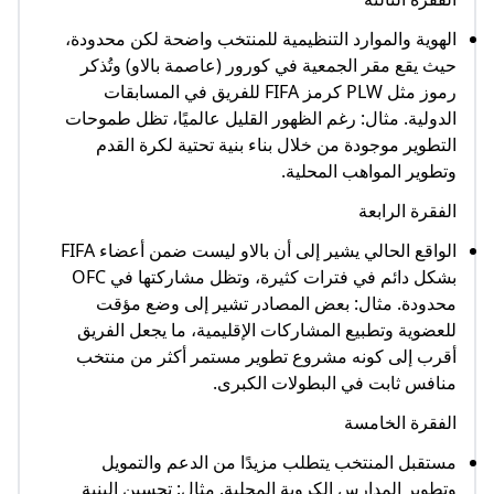
الهوية والموارد التنظيمية للمنتخب واضحة لكن محدودة،
حيث يقع مقر الجمعية في كورور (عاصمة بالاو) وتُذكر
رموز مثل PLW كرمز FIFA للفريق في المسابقات
الدولية. مثال: رغم الظهور القليل عالميًا، تظل طموحات
التطوير موجودة من خلال بناء بنية تحتية لكرة القدم
وتطوير المواهب المحلية.​
الفقرة الرابعة
الواقع الحالي يشير إلى أن بالاو ليست ضمن أعضاء FIFA
بشكل دائم في فترات كثيرة، وتظل مشاركتها في OFC
محدودة. مثال: بعض المصادر تشير إلى وضع مؤقت
للعضوية وتطبيع المشاركات الإقليمية، ما يجعل الفريق
أقرب إلى كونه مشروع تطوير مستمر أكثر من منتخب
منافس ثابت في البطولات الكبرى.​
الفقرة الخامسة
مستقبل المنتخب يتطلب مزيدًا من الدعم والتمويل
وتطوير المدارس الكروية المحلية. مثال: تحسين البنية