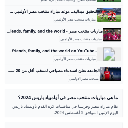
لتحقيق ميدالية.. موعد مباراة منتخب مصر الأولمبي ضد فرنسا والقنوات الناقلة مصراوى لتحقيق ميدالية موعد مباراة منتخب مصر الأولمبي ضد فرنسا والقنوات الناقلة | مصراوى 09:26 م الأحد 04 أغسطس 2024 ويلاقي منتخب الفراعنة نظيره الفرنسي غدا الإثنين، ضمن مواجهات نصف نهائي أولمبياد باريس 2024. وتبدأ المباراة في تمام الساعة العاشرة مساء بتوقيت مصر على ملعب بارك أولمبيك ليون. القنوات الناقلة لمباراة منتخب مصر الأولمبي تمتلك شبكة قنوات “بي إن سبورتس” القطرية حقوق نقل منافسات أولمبياد باريس 2024 في شمال إفريقيا والشرق الأوسط، وتبث قناة beIN SPORTS 2 اللقاء على الهواء مباشرة.
مباريات منتخب مصر الأولمبي
مباريات منتخب مصر - YouTube Share your videos with friends, family, and the world
مباريات منتخب مصر الأولمبي
- YouTube Enjoy the videos and music you love, upload original content, and share it all with friends, family, and the world on YouTube.
مباريات منتخب مصر الأولمبي
الجامعة تعلن استدعاء مصباحي لمنتخب أقل من 20 سنة جورنال سبور أعلن الموقع الرسمي للجامعة الملكية المغربية لكرة القدم عن توجيه الدعوة لجوليان مصباحي، لاعب فريق تفينتي الهولندي، لتمثيل المنتخب الوطني لأقل من 20 سنة. جورنال سبور20 مارس 2025 - 08:00 أعلن الموقع الرسمي للجامعة الملكية المغربية لكرة القدم عن توجيه الدعوة لجوليان مصباحي، لاعب فريق تفينتي الهولندي، لتمثيل المنتخب الوطني لأقل من 20 سنة. وبات مصباحي مؤهلا لحمل قميص الأسود بعد تغيير جنسيته الرياضية من الهولندية إلى المغربية، بعدما سبق له اللعب للفئات السنية للمنتخبات الهولندية.
منتخب مصر الاولمبي
ما هي مباريات منتخب مصر في أولمبياد باريس 2024؟
تقام مباراة مصر وفرنسا في منافسات كرة القدم بأولمبياد باريس
اليوم الإثنين الموافق 5 أغسطس 2024.