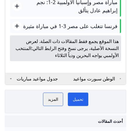
مباراة مصر واٍسبانيا الأولمبية 2-1: نجم
إبراهيم عادل يتألق
فرنسا تتغلب على مصر 3-1 في مباراة مثيرة
هذا الموقع يجمع فقط المقالات ذات الصلة. لعرض
النسخة الأصلية، يرجى نسخ وفتح الرابط التالي:
المنتخب
الأولمبي يواجه البحرين ودياً الثلاثاء
الوطن سبورت مواعيد
جدول مواعيد مباريات
مباريات منتخب مصر
مصر في أولمبياد باريس
يلا الأولمبي
PLAY NOW
الأولمبي بأولمبياد باريس:
2024 الشرق رياضة
تحميل
المزيد
صدام إسبانيا الأبرز
منتخب مصر الاولمبي
أحدث المقالات