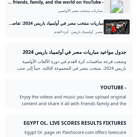
- YouTube Enjoy the videos and music you love, upload original content, and share it all with friends, family, and the world on YouTube.
مباريات منتخب مصر الأولمبي
مباريات منتخب مصر في أولمبياد باريس 2024: تفاصيل وإنجازات تاريخية إليك نسخة موسعة ومفصلة للتدوينة حول مباريات منتخب مصر في أولمبياد باريس 2024 باللغة العربية: مباريات منتخب مصر في أولمبياد باريس 2024: تفاصيل وأرقام حقق منتخب مصر الأولمبي (تحت 23 عاماً) موسمًا تاريخيًا في دورة الألعاب الأولمبية باريس 2024 التي أقيمت في فرنسا، حيث تألق الفريق وجسد عودة قوية لكرة القدم المصرية. إليكم تفصيلات كل مباراة مع بيانات وأمثلة توضح مسيرة الفراعنة: دور المجموعات: البداية بحذر ثم الانطلاقة القوية بدأ المنتخب المصري مشواره في المجموعة الثالثة التي ضمت منتخب إسبانيا، وأوزبكستان، وجمهورية الدومينيكان.
مصر
أولمبياد باريس
كرة القدم
جدول مواعيد مباريات مصر في أولمبياد باريس 2024
الشرق رياضة
وضعت قرعة منافسات كرة القدم في دورة الألعاب الأولمبية
باريس 2024، منتخب مصر في المجموعة الثالثة، جنباً إلى جنب
منتخبات إسبانيا وجمهورية الدومينيكان الشرق رياضة
- YOUTUBE
Enjoy the videos and music you love upload original
content and share it all with friends family and the
world on YouTube.
EGYPT OL. LIVE SCORES RESULTS FIXTURES
FOOTBALL AFRICA
Egypt Ol. page on Flashscore.com offers livescore