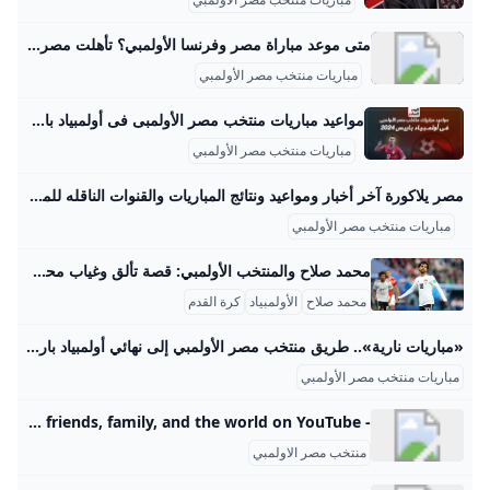
متى موعد مباراة مصر وفرنسا الأولمبي؟ تأهلت مصر إلى الدور نصف النهائي من دورة الألعاب الأولمبية باريس 2024 بعد فوزها بركلات الترجيح 5-4 على باراجواي .Mar 21, 2025
مباريات منتخب مصر الأولمبي
مواعيد مباريات منتخب مصر الأولمبى فى أولمبياد باريس.. إنفوجراف - اليوم السابع يستعد منتخب مصر الأولمبي، بقيادة البرازيلي روجيرو ميكالي، للمشاركة فى منافسات أولمبياد باريس 2024، حيث يقع فى المجموعة الثالثة بجانب كل من إسبانيا وأوزبكستان والدومينيكان. مواعيد مباريات منتخب مصر الأولمبى فى أولمبياد باريس.. إنفوجراف الثلاثاء، 07 مايو 2024 03:00 م منتخب مصر الاوليمبى اخبار الرياضة أولمبياد باريس مواعيد مباريات منتخب مصر الأولمبي فى أولمبياد باريس 2024 مجموعات أولمبياد باريس 2024 مباريات منتخب مصر الأولمبي الإثنين، 06 مايو 2024 02:30 م
مباريات منتخب مصر الأولمبي
مصر يلاكورة آخر أخبار ومواعيد ونتائج المباريات والقنوات الناقله للمباريات وأخبار لاعبين …مصر مباريات الغدسنة التأسيس: 1924 رئيس الاتحاد :جمال علام الإستاد:ستاد القاهرة المزيد المزيد
مباريات منتخب مصر الأولمبي
محمد صلاح والمنتخب الأولمبي: قصة تألق وغياب محمد صلاح شارك في دورة الألعاب الأولمبية لندن 2012 مع المنتخب الأوليمبي المصري، وكان أحد أبرز نجوم المنتخب في تلك البطولة. حيث وقع المنتخب المصري في المجموعة الثالثة إلى جانب منتخبات البرازيل، وروسيا البيضاء، ونيوزيلندا. بدأ صلاح مشواره في البطولة بتسجيل هدف حاسم ضد منتخب البرازيل في المباراة التي انتهت بنتيجة 3-2 لصالح البرازيل، وهو الهدف الثاني الذي سجله بعد محمد أبو تريكة الذي سجل الأول. كما أحرز صلاح هدفًا في المباراة الثانية التي انتهت بالتعادل 1-1 مع نيوزيلندا، ثم سجل في المباراة الثالثة ضد روسيا البيضاء التي فاز فيها المنتخب المصري 3-1، معززًا بذلك تألقه بتسجيله هدفًا في كل مباريات دور المجموعات.
محمد صلاح
الأولمبياد
كرة القدم
«مباريات نارية».. طريق منتخب مصر الأولمبي إلى نهائي أولمبياد باريس 2024 المصري اليوم طريق منتخب مصر الأولمبي إلى نهائي أولمبياد باريس 2024 المقامة حاليًا على الأراضي الفرنسية، تتصدر تلك العبارة محرك البحث «جوجل» خلال الساعات القليلة الماضية، وبالتحديد من قبل عشاق الفراعنة. وانطلقت فعاليات منافسات دورة… الثلاثاء 30-07-2024 22:37 | كتب: أحمد جمعة الطويل | «مباريات نارية».. طريق منتخب مصر الأولمبي إلى نهائي أولمبياد باريس 2024 تصوير : آخرون طريق منتخب مصر الأولمبي إلى نهائي أولمبياد باريس 2024 المقامة حاليًا على الأراضي الفرنسية، تتصدر تلك العبارة محرك البحث «جوجل» خلال الساعات القليلة الماضية، وبالتحديد من قبل عشاق الفراعنة.
مباريات منتخب مصر الأولمبي
- YouTube Enjoy the videos and music you love, upload original content, and share it all with friends, family, and the world on YouTube.
منتخب مصر الاولمبي