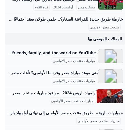
منتخب مصر
أولمبياد 2024
كرة القدم
خارطة طريق جديدة للفراعنة الصغار؟.. حلمي طولان يعقد اجتماعًا مصيريًا مع الجهاز الفني لمنتخب مصر الأولمبي – جريدة مانشيت عقد الجهاز الفني لمنتخب مصر تحت 23 سنة اجتماعًا اليوم برئاسة حلمي طولان، لمناقشة كافة الترتيبات الفنية والإدارية والطبية الخاصة بالمعسكر المقبل. يأتي هذا اقرأ أيضًا:رقم تاريخي.. محمد صلاح أول لاعب في البريميرليج يسجل 10 أهداف بالجولة الافتتاحية مباريات ودية حاسمة أمام تونس وتوقيتات المعسكر من المقرر أن يقام المعسكر التدريبي خلال فترة الأجندة الدولية، التي تمتد من الأول وحتى التاسع من شهر سبتمبر المقبل. ويتخلل هذا المعسكر مباراتان وديتان قويتان أمام منتخب تونس الشقيق، حيث ستقام المواجهتان يومي السادس والتاسع من سبتمبر، وذلك على أرضية استاد هيئة قناة السويس.
منتخب مصر الاولمبي
المقالات الموصى بها
- YouTube Enjoy the videos and music you love, upload original content, and share it all with friends, family, and the world on YouTube.
مباريات منتخب مصر الأولمبي
متى موعد مباراة مصر وفرنسا الأولمبي؟ تأهلت مصر إلى الدور نصف النهائي من دورة الألعاب الأولمبية باريس 2024 بعد فوزها بركلات الترجيح 5-4 على باراجواي .Mar 21, 2025
مباريات منتخب مصر الأولمبي
أولمبياد باريس 2024.. مواعيد مباريات منتخب مصر بعد التعادل مع الدومينكان - اليوم السابع يخوض منتخب مصر الأولمبي مرانه الأخير اليوم، الجمعة، استعدادا لمواجهة أوزباكستان، في الجولة الثانية من منافسات المجموعات الثالثة بأولمبياد باريس 2024. أولمبياد باريس 2024.. مواعيد مباريات منتخب مصر بعد التعادل مع الدومينكان الجمعة، 26 يوليو 2024 05:30 م ويتواجد منتخب مصر الأولمبي ضمن المجموعة الثالثة التي تضم كلا من: “إسبانيا، أوزباكستان والدومينيكان”. مواعيد مباريات مصر في الأولمبياد مصر × أوزبكستان.. السادسة مساء السبت 27 يوليو. مصر × إسبانيا.. الرابعة عصر مساء الثلاثاء 30 يوليو
مباريات منتخب مصر الأولمبي
«مباريات نارية».. طريق منتخب مصر الأولمبي إلى نهائي أولمبياد باريس 2024 المصري اليوم طريق منتخب مصر الأولمبي إلى نهائي أولمبياد باريس 2024 المقامة حاليًا على الأراضي الفرنسية، تتصدر تلك العبارة محرك البحث «جوجل» خلال الساعات القليلة الماضية، وبالتحديد من قبل عشاق الفراعنة. وانطلقت فعاليات منافسات دورة… الثلاثاء 30-07-2024 22:37 | كتب: أحمد جمعة الطويل | «مباريات نارية».. طريق منتخب مصر الأولمبي إلى نهائي أولمبياد باريس 2024 تصوير : آخرون طريق منتخب مصر الأولمبي إلى نهائي أولمبياد باريس 2024 المقامة حاليًا على الأراضي الفرنسية، تتصدر تلك العبارة محرك البحث «جوجل» خلال الساعات القليلة الماضية، وبالتحديد من قبل عشاق الفراعنة.
مباريات منتخب مصر الأولمبي