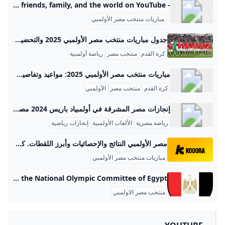
- YouTube Enjoy the videos and music you love, upload original content, and share it all with friends, family, and the world on YouTube.
مباريات منتخب مصر الأولمبي
جدول مباريات منتخب مصر الأولمبي 2025 والتحضيرات للألعاب الأولمبية مباريات منتخب مصر الأولمبي لعام 2025 في بطولة كأس أمم إفريقيا تحت 23 سنة تُعد من أهم المحطات التي تُظهر تطور كرة القدم الشابة في مصر. البطولة تقام بالمغرب في الفترة من 21 ديسمبر 2025 وحتى 18 يناير 2026، وهي تمثل فرصة كبيرة للمنتخب المصري لتعزيز موقعه القاري والتأهل إلى الألعاب الأولمبية. يتم تقسيم المنتخبات في هذه البطولة إلى مجموعات، ويتنافس المنتخب المصري في المجموعة الثانية التي تضم منتخبات مثل جنوب أفريقيا وأنغولا وزيمبابوي.
كرة القدم
منتخب مصر
رياضة أولمبية
مباريات منتخب مصر الأولمبي 2025: مواعيد وتفاصيل هامة مباريات منتخب مصر الأولمبي في عام 2025 تتركز بشكل رئيسي في تصفيات كأس الأمم الإفريقية الأولمبية، بالإضافة إلى مشاركاته في البطولات القارية ذات الصلة. منتخب مصر الأولمبي يستعد لخوض مباريات مهمة ضمن بطولة كأس الأمم الإفريقية 2025، التي تقام في المغرب، حيث يواجه منتخب زيمبابوي في مباراة المجموعة الثانية بمدينة أغادير بتاريخ 22 ديسمبر 2025، ثم يواجه منتخب جنوب أفريقيا ضمن نفس المجموعة في 26 ديسمبر 2025، وأيضاً يلعب ضد أنغولا في 29 ديسمبر 2025 في إطار منافسات تصفيات هذا الحدث الكبير.
كرة القدم
منتخب مصر
الأولمبي
إنجازات مصر المشرقة في أولمبياد باريس 2024 مصر لها تاريخ أولمبي حافل ومميز يبرز انجازاتها في المحافل الدولية الرياضية بإلقاء الضوء على تفاصيل هذا التاريخ: بداية الانجازات الأولمبية المصرية كانت في دورة أمستردام 1928 التي شكلت نقطة تحول في تاريخ الرياضة المصرية والعربية، حيث استطاع المنتخب المصري أن يحقق أول 4 ميداليات في الأولمبياد: ميداليتان ذهبيتان وأخرى فضية وبرونزية، من خلال رفع الأثقال والمصارعة، وهذا الإنجاز كانت نقلة نوعية كبيرة لمصر في تاريخ الأولمبياد، إذ تمثل أول بداية للتفوق العربي في هذه الألعاب الدولية.
رياضة مصرية
الألعاب الأولمبية
إنجازات رياضية
مصر الأولمبي النتائج والإحصائيات وأبرز اللقطات. كووورة احصل على جميع الأخبار والتحديثات الأخيرة لفريق مصر الأولمبي بما في ذلك أخبار الانتقالات القادمة والمباريات والنتائج المباشرة. كأس أمم إفريقيا تحت 20 عامًاهيمنة مغربية للفئات السنية في سلسلة مواجهات مصربانتصاره أمام مصر بهدف البديل يونس عبدلاوي المحترف في صفوف02:1316 مايو 2025دوري أبطال إفريقيابركات: ساعدت الأهلي في اتحاد الكرة.. وهذه قصة خطاب النهائياعترف محمد بركات، العضو السابق في مجلس إدارة الاتحاد المصري03:116 أبريل 2025الزمالكوزير الرياضة المصري: بعض الأطراف رفضت التحكيم السعودي للقمةنأى وزير الشباب والرياضة المصري، أشرف صبحي، بوزارته عن أزمة13:0722 مارس 2025تايلاند U2329 لاعبا في قائمة منتخب قطر الأولمبي استعداد لبطولة الكأسأعلن البرتغالي إليديو فالي مدرب المنتخب القطري الأولمبي تحت 2314:0711 مارس 2025الألعاب الأولمبية الصيفيةميكالي مرشح لتدريب منتخب عربيدخل البرازيلي روجيرو ميكالي، المدير الفني السابق لمنتخب مصر الأولمبي،16:2511 فبراير 2025الدوري المصري الممتازأسامة فيصل: حسين لبيب أجبرني على الرحيل من الزمالكقال أسامة فيصل، مهاجم البنك الأهلي، ومنتخب مصر، إنَّه لم05:1924 يناير 2025المزيد من الأخبار
مباريات منتخب مصر الأولمبي
Egypt Official information about the National Olympic Committee of Egypt
منتخب مصر الاولمبي