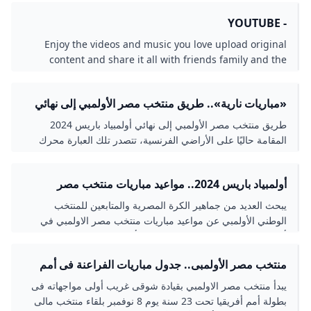
- YOUTUBE
Enjoy the videos and music you love upload original
content and share it all with friends family and the
world on YouTube.
«مباريات نارية».. طريق منتخب مصر الأولمبي إلى نهائي
أولمبياد باريس 2024 المصري اليوم
طريق منتخب مصر الأولمبي إلى نهائي أولمبياد باريس 2024
المقامة حاليًا على الأراضي الفرنسية، تتصدر تلك العبارة محرك
البحث «جوجل» خلال الساعات القليلة الماضية، وبالتحديد من قبل
عشاق الفراعنة. وانطلقت فعاليات منافسات دورة...
أولمبياد باريس 2024.. مواعيد مباريات منتخب مصر
الأولمبي والقنوات الناقلة - الأسبوع
يبحث العديد من جماهير الكرة المصرية والمتابعين للمنتخب
الوطني الأولمبي عن مواعيد مباريات منتخب مصر الاولمبي في
أولمبياد باريس 2024، والتي تعتبر تعد أهم المشاركات للمنتخبات
المصرية في البطولات الكبري،…
منتخب مصر الأولمبى.. جدول مباريات الفراعنة فى أمم
أفريقيا - اليوم السابع
يبدأ منتخب مصر الاولمبي بقيادة شوقى غريب أولى مواجهاته فى
بطولة أمم أفريقيا تحت 23 سنة يوم 8 نوفمبر بلقاء منتخب مالى