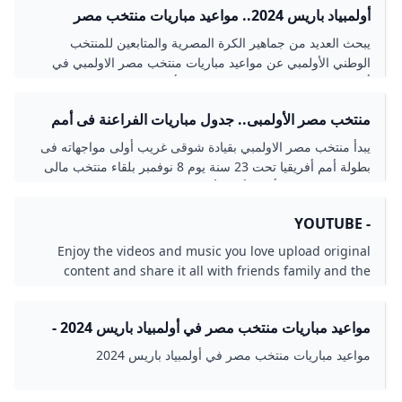
أولمبياد باريس 2024.. مواعيد مباريات منتخب مصر
الأولمبي والقنوات الناقلة - الأسبوع
يبحث العديد من جماهير الكرة المصرية والمتابعين للمنتخب
الوطني الأولمبي عن مواعيد مباريات منتخب مصر الاولمبي في
أولمبياد باريس 2024، والتي تعتبر تعد أهم المشاركات للمنتخبات
المصرية في البطولات الكبري،…
منتخب مصر الأولمبى.. جدول مباريات الفراعنة فى أمم
أفريقيا - اليوم السابع
يبدأ منتخب مصر الاولمبي بقيادة شوقى غريب أولى مواجهاته فى
بطولة أمم أفريقيا تحت 23 سنة يوم 8 نوفمبر بلقاء منتخب مالى
فى افتتاح بطولة كأس الأمم الأفريقية 2019.
- YOUTUBE
Enjoy the videos and music you love upload original
content and share it all with friends family and the
world on YouTube.
مواعيد مباريات منتخب مصر في أولمبياد باريس 2024 -
بطولات
مواعيد مباريات منتخب مصر في أولمبياد باريس 2024