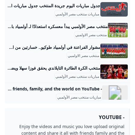
جدول مباريات اليوم جريدة المنتخب جدول مباريات اليوم، جدول المباريات و النتائج لأهم الدوريات ،موقع جريدة المنتخب موقع رياضي يطلعكم على أخر أخبار الرياضة الوطنية والدولية وكل الأحداث الرياضية - إقرأ هذا العدد مجانا العدد 4003 ليوم الخميس 21 غشت 2025 كلمات أشياءبدر الدين الإدريسي مغازي أعياد الوطن زووممصطفى بدري رحلة الألف ميل.. تستمر «قطار الحياة» شمس الحقيقةمحمد فؤاد مراكز التكوين جدران بلا رجال خط التماسمنعم بلمقدم الركراكي المشرف العام إقرأ النسخة الإلكترونية للعدد 4003 مجانا
مباريات منتخب مصر الأولمبي
منتخب مصر الأولمبي يبدأ معسكره استعدادًا لـ أولمبياد باريس 2024 - بطولات انطلق عصر اليوم معسكر منتخب مصر الاولمبي لكرة القدم بمشاركة جميع اللاعبين اللذين وقع عليهم الاختيار من جانب ميكالى المدير الفنى، في إطار الاستعدادات للمشاركة في أولمبياد باريس 2024. كتباحمد عادلالجمعة 5 يوليو 2024 ,10:08 م اخر تحديث 5 يوليو 2024 ,10:11 م انطلق عصر اليوم معسكر منتخب مصر الأولمبي بمشاركة جميع اللاعبين الذين وقع عليهم الاختيار من جانب ميكالي المدير الفني، في إطار الاستعدادات للمشاركة في أولمبياد باريس 2024.
منتخب مصر الاولمبي
مشوار الفراعنة في أولمبياد طوكيو.. خسارتين من الأرجنتين والبرازيل فيديو - اليوم السابع انتهى مشوار منتخب مصر الأولمبي تحت 23 سنة في منافسات كرة القدم رجال فى دورة الألعاب الأولمبية الصيفية، أولمبياد طوكيو2020، بالخسارة على يد منتخب البرازيل حامل اللقب. مشوار الفراعنة في أولمبياد طوكيو.. خسارتين من الأرجنتين والبرازيل “فيديو” الأحد، 01 أغسطس 2021 07:00 ص مصر الاولمبي مصر والبرازيل اولميباد طوكيو منتخب مصر الأولمبي السبت، 31 يوليو 2021 03:26 مالسبت، 31 يوليو 2021 02:59 مالسبت، 31 يوليو 2021 01:56 مالسبت، 31 يوليو 2021 01:52 مالسبت، 31 يوليو 2021 12:57 م
منتخب مصر الاولمبي
منتخب الكرة الطائرة التايلاندي يحقق فوزا سهلا ويضمن التأهل إلى بطولة العالم (دان تري) - تُحدث تايلاند فارقًا كبيرًا بفوزها في مباراتي كأس العالم للكرة الطائرة للسيدات. وبفضل ذلك، ارتقت تصنيفاتها بشكل ملحوظ في تصنيف الاتحاد الدولي للكرة الطائرة للسيدات. (دان تري) - تُحدث تايلاند فارقًا كبيرًا بفوزها في مباراتي كأس العالم للكرة الطائرة للسيدات. وبفضل ذلك، ارتقت تصنيفاتها بشكل ملحوظ في تصنيف الاتحاد الدولي للكرة الطائرة للسيدات. Báo Dân trí•25/08/2025أهم الاهتماماتأحدثNo dataNo data منتخب فيتنام للكرة الطائرة للسيدات لا يستطيع خلق المفاجأة أمام ألمانيا Báo Văn Hóa2 giờ trước
مباريات منتخب مصر الأولمبي
- YouTube Enjoy the videos and music you love, upload original content, and share it all with friends, family, and the world on YouTube.
مباريات منتخب مصر الأولمبي
- YOUTUBE
Enjoy the videos and music you love upload original
content and share it all with friends family and the