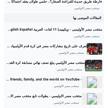
خارطة طريق جديدة للفراعنة الصغار؟.. حلمي طولان يعقد اجتماعًا مصيريًا مع الجهاز الفني لمنتخب مصر الأولمبي – جريدة مانشيت عقد الجهاز الفني لمنتخب مصر تحت 23 سنة اجتماعًا اليوم برئاسة حلمي طولان، لمناقشة كافة الترتيبات الفنية والإدارية والطبية الخاصة بالمعسكر المقبل. يأتي هذا اقرأ أيضًا:رقم تاريخي.. محمد صلاح أول لاعب في البريميرليج يسجل 10 أهداف بالجولة الافتتاحية مباريات ودية حاسمة أمام تونس وتوقيتات المعسكر من المقرر أن يقام المعسكر التدريبي خلال فترة الأجندة الدولية، التي تمتد من الأول وحتى التاسع من شهر سبتمبر المقبل. ويتخلل هذا المعسكر مباراتان وديتان قويتان أمام منتخب تونس الشقيق، حيث ستقام المواجهتان يومي السادس والتاسع من سبتمبر، وذلك على أرضية استاد هيئة قناة السويس.
منتخب مصر الاولمبي
المقالات الموصى بها
منتخب مصر الأوليمبى - ويكيبيديا 11 لغات- العربية বাংলা Deutsch English Español فارسی 日本語 नेपाली Norsk bokmål Русский Українська عدل ال
منتخب مصر الاولمبي
تعرف على تاريخ مشاركات مصر في كرة قدم الأولمبياد مصراوى تعرف على تاريخ مشاركات مصر في كرة قدم الأولمبياد | مصراوى 07:53 م الإثنين 19 يوليه 2021 - أنتويرب 1920: لعب منتخب مصر مباراة واحدة ضد إيطاليا، وكانت هذه أول مباراة دولية رسمية للفراعنة، حيث خسروا 2-1 في 28 أغسطس 1920. - باريس 1924: وصل منتخب مصر إلى ربع النهائي بعد الفوز على المجر 3-0، وكان ذلك أول انتصار لمصر في الأولمبياد، قبل أن يخسر أمام السويد 5-0 ويفشل في بلوغ نصف النهائي.
منتخب مصر الاولمبي
منتخب مصر الأولمبي يبلغ نصف نهائي مسابقة كرة القدم ضمن الألعاب الأولمبية™ beIN SPORTS صنع المنتخب المصري الأولمبي التاريخ وصعد إلى نصف نهائي مسابقة كرة القدم ضمن دورة الألعاب الأولمبية باريس 2024™ عقب تغلبه على نظيره منتخب باراغواي بركلات الترجيح (5-4) بعد التعادل في الوقتين الأصلي والإضافي (1-1). صنع المنتخب المصري الأولمبي التاريخ وصعد إلى نصف نهائي مسابقة كرة القدم ضمن دورة الألعاب الأولمبية باريس 2024™ عقب تغلبه على نظيره منتخب باراغواي بركلات الترجيح (5-4) بعد التعادل في الوقتين الأصلي والإضافي (1-1). وتقدم منتخب باراغواي في الدقيقة 71 بهدف أحرزه غوميز قبل أن يتعادل إبراهيم عادل للفراعنة في الدقيقة 88.
منتخب مصر الاولمبي
- YouTube Enjoy the videos and music you love, upload original content, and share it all with friends, family, and the world on YouTube.
منتخب مصر الاولمبي
منتخب مصر الاوليمبي - بطولات تابع منتخب مصر الاوليمبي
منتخب مصر الاولمبي