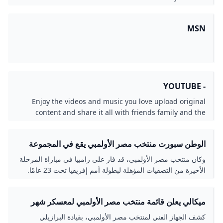
world on YouTube.
MSN
- YOUTUBE
Enjoy the videos and music you love upload original
content and share it all with friends family and the
world on YouTube.
الوطن سبورت منتخب مصر الأولمبي يقع في المجموعة
الثانية بأمم إفريقيا تحت 23 عاما
وكان منتخب مصر الأولمبي، قد فاز على زامبيا في مباراة المرحلة
الأخيرة من التصفيات المؤهلة لبطولة أمم إفريقيا تحت 23 عامًا.
ميكالي يعلن قائمة منتخب مصر الأولمبي لمعسكر شهر
يونيو - الأسبوع
كشف الجهاز الفني لمنتخب مصر الأولمبي، بقيادة البرازيلي