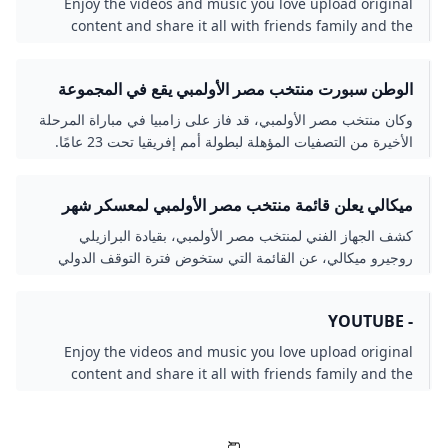
Enjoy the videos and music you love upload original
content and share it all with friends family and the
world on YouTube.
الوطن سبورت منتخب مصر الأولمبي يقع في المجموعة
الثانية بأمم إفريقيا تحت 23 عاما
وكان منتخب مصر الأولمبي، قد فاز على زامبيا في مباراة المرحلة
الأخيرة من التصفيات المؤهلة لبطولة أمم إفريقيا تحت 23 عامًا.
ميكالي يعلن قائمة منتخب مصر الأولمبي لمعسكر شهر
يونيو - الأسبوع
كشف الجهاز الفني لمنتخب مصر الأولمبي، بقيادة البرازيلي
روجيرو ميكالي، عن القائمة التي ستخوض فترة التوقف الدولي
المقبلة خلال شهر يونيو. وجائت القائمة على النحو التالي: حراسة
المرمى: حمزة علاء…
- YOUTUBE
Enjoy the videos and music you love upload original
content and share it all with friends family and the
world on YouTube.