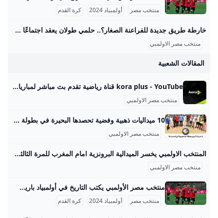
منتخب مصر
أولمبياد 2024
كرة القدم
خارطة طريق جديدة للفراعنة الصغار؟.. حلمي طولان يعقد اجتماعًا مصيريًا مع الجهاز الفني لمنتخب مصر الأولمبي – جريدة مانشيت عقد الجهاز الفني لمنتخب مصر تحت 23 سنة اجتماعًا اليوم برئاسة حلمي طولان، لمناقشة كافة الترتيبات الفنية والإدارية والطبية الخاصة بالمعسكر المقبل. يأتي هذا اقرأ أيضًا:رقم تاريخي.. محمد صلاح أول لاعب في البريميرليج يسجل 10 أهداف بالجولة الافتتاحية مباريات ودية حاسمة أمام تونس وتوقيتات المعسكر من المقرر أن يقام المعسكر التدريبي خلال فترة الأجندة الدولية، التي تمتد من الأول وحتى التاسع من شهر سبتمبر المقبل. ويتخلل هذا المعسكر مباراتان وديتان قويتان أمام منتخب تونس الشقيق، حيث ستقام المواجهتان يومي السادس والتاسع من سبتمبر، وذلك على أرضية استاد هيئة قناة السويس.
منتخب مصر الاولمبي
المقالات الشعبية
kora plus - YouTube قناة رياضية تقدم بث مباشر لمباريات الدوري وكأس مصر.. ومتابعة الأخبار الحصرية.. وبرامج متنوعة
منتخب مصر الاولمبي
10 ميداليات ذهبية وفضية تحصدها البحيرة في بطولة الجمهورية للمصارعة الشاطئية البحيرة تتوج ببطولة الجمهورية في المصارعة الشاطئية وتحصد ١٠ ميداليات ذهبية وفضية البحيرة تتوج ببطولة الجمهورية في المصارعة الشاطئية وتحصد ١٠ ميداليات ذهبية وفضية البحيرة تتوج ببطولة الجمهورية في المصارعة الشاطئية وتحصد ١٠ ميداليات ذهبية وفضية البحيرة تتوج ببطولة الجمهورية في المصارعة الشاطئية وتحصد ١٠ البحيرة - راندا عبد العزيز الأحد 24/أغسطس/2025 - 08:18 م 8/24/2025 8:18:07 PM تحت رعاية الدكتورة جاكلين عازر، محافظ البحيرة، حقق لاعبو المشروع القومي للموهبة والبطل الأولمبي إنجازًا رياضيًا جديدًا يضاف إلى سجل بطولات المحافظة، حيث نجحوا في انتزاع صدارة الترتيب العام ببطولة الجمهورية للمصارعة الشاطئية، التي أقيمت بمدينة رأس البر، محققين المركز الأول على مستوى فئتي 20 سنة والكبار، ليؤكدوا بذلك مكانة البحيرة كواحدة من أبرز مصانع الأبطال في مصر.
منتخب مصر الاولمبي
المنتخب الاولمبي يخسر الميدالية البرونزية امام المغرب للمرة الثالثة في تاريخه - محتوى بلس في 8 أغسطس 2024، حقق منتخب المغرب الميدالية البرونزية لكرة القدم بعد الفوز على منتخب مصر بنتيجة 6-0 في مباراة تحديد المركز الثالث. أُقيمت المباراة على ملعب لا Byسهر محمودUpdated on
منتخب مصر الاولمبي
منتخب مصر الأولمبي يكتب التاريخ في أولمبياد باريس 2024 منتخب مصر الأولمبي لكرة القدم يعد من أعرق المنتخبات في تاريخ كرة القدم الأولمبية خارج أوروبا، حيث بدأ مشواره في أولمبياد 1920 بأنتويرب، بلجيكا، وكان ذلك أول ظهور رسمي للفراعنة خسر فيه الفريق أمام إيطاليا 2-1. بعد ذلك، حقق المنتخب المصري تقدمًا ملحوظًا في نسخة باريس 1924 حيث وصل إلى ربع النهائي لأول مرة، بعد فوزه على المجر 3-0، مما شكّل بداية قوية في بطولات الأولمبياد. في أولمبياد أمستردام 1928 كان المنتخب المصري واحدًا من أبرز الفرق حيث حقق المركز الرابع بعد فوزه على تركيا 7-1 والبرتغال 2-1، لكنه خسر في نصف النهائي أمام الأرجنتين 6-0، ومن ثم مُني بهزيمة ثقيلة أمام إيطاليا 11-3 في مباراة تحديد المركز الثالث.
منتخب مصر
أولمبياد 2024
كرة القدم